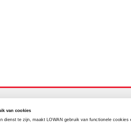
Maandelijks up to date
Aanmelden nieuwsbrief LOWAN
ik van cookies
n dienst te zijn, maakt LOWAN gebruik van functionele cookies 
Schrijf je in voor LOWANieuws