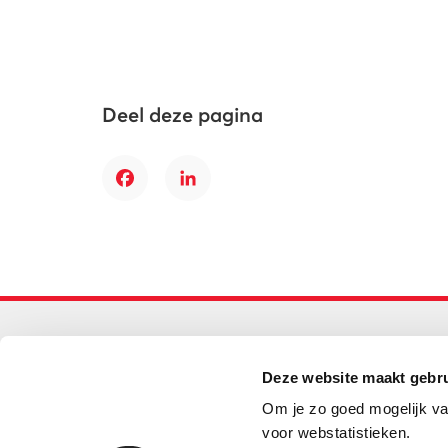
Deel deze pagina
Facebook
LinkedIn
Primair onderwijs
Deze website maakt gebru
Helpdesk LOWAN-PO
Om je zo goed mogelijk va
030 232 48 48
voor webstatistieken.
helpdesk@lowanpo.nl