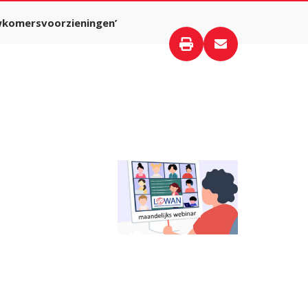
wkomersvoorzieningen’