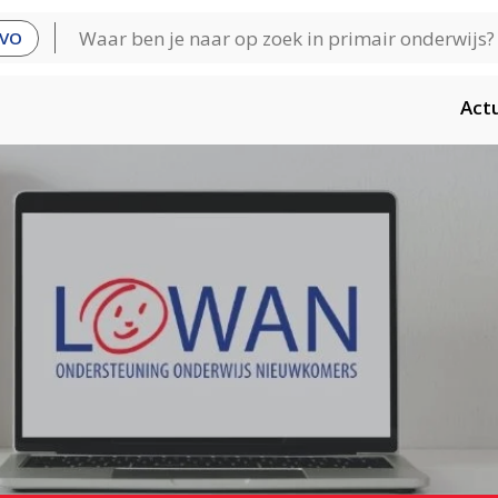
VO
Act