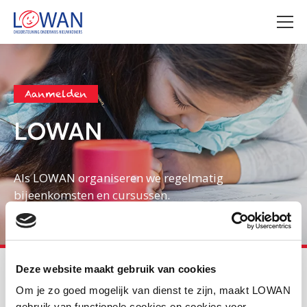
Aanmelden
LOWAN
Als LOWAN organiseren we regelmatig
bijeenkomsten en cursussen.
LOWAN
Primair onderwijs
LOWAN netwerk
Deze website maakt gebruik van cookies
Aanmelden workshop Nieuwkomers in Noord:
Om je zo goed mogelijk van dienst te zijn, maakt LOWAN
Woordenschatonderwijs & Open Space Wereld vol
gebruik van functionele cookies en cookies voor