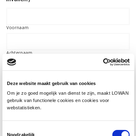
Voornaam
Achternaam
Naam school/ organisatie
*
Deze website maakt gebruik van cookies
Om je zo goed mogelijk van dienst te zijn, maakt LOWAN
gebruik van functionele cookies en cookies voor
Type onderwijs
*
webstatistieken.
Nieuwkomersvoorziening
Toestemmingsselectie
Regulier onderwijs
Noodzakelijk