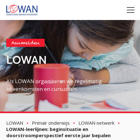
Aanmelden
LOWAN
Als LOWAN organiseren we regelmatig
bijeenkomsten en cursussen
LOWAN
Primair onderwijs
LOWAN netwerk
LOWAN-leerlijnen: beginsituatie en
doorstroomperspectief eerste jaar bepalen