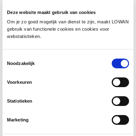
Informatie
Deze website maakt gebruik van cookies
Auteur(s):
Dirkje van den Nulft met
Om je zo goed mogelijk van dienst te zijn, maakt LOWAN
leerkrachten uit het nieuwkomersonderwijs
gebruik van functionele cookies en cookies voor
Uitgever:
Rezulto
webstatistieken.
Jaar van uitgave:
2019
Toestemmingsselectie
Noodzakelijk
Inkijkexemplaar
Voorkeuren
Social media
Statistieken
Deel deze pagina
Marketing
Facebook
LinkedIn