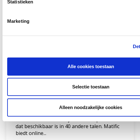
Statistieken
Marketing
Andere bezoekers bekeken ook
Gerelateerd lesmateriaal
Det
Alle cookies toestaan
Selectie toestaan
Matific
Alleen noodzakelijke cookies
Matific is een wereldwijd rekenleerplatform
dat beschikbaar is in 40 andere talen. Matific
biedt online...