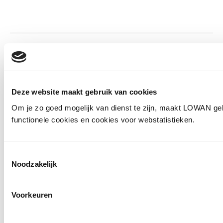
Informatie
Auteur(s):
Het ABC en leerkrachten
Deze website maakt gebruik van cookies
Uitgever:
Het ABC en LOWAN
Om je zo goed mogelijk van dienst te zijn, maakt LOWAN ge
functionele cookies en cookies voor webstatistieken.
Jaar van uitgave:
2018
Social media
Toestemmingsselectie
Noodzakelijk
Deel deze pagina
Voorkeuren
Facebook
LinkedIn