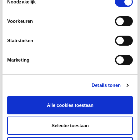
Noodzakelijk
Facebook
LinkedIn
Voorkeuren
Statistieken
Andere bezoekers bekeken ook
Gerelateerd lesmateriaal
Marketing
Details tonen
Alle cookies toestaan
Selectie toestaan
Beeldverhaal over depressie