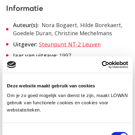
Informatie
Auteur(s):
Nora Bogaert, Hilde Borekaert,
Goedele Duran, Christine Mechelmans
Uitgever:
Steunpunt NT-2 Leuven
Jaar van uitgave:
1997
ISBN:
90-75511-08-6
Deze website maakt gebruik van cookies
Download
Om je zo goed mogelijk van dienst te zijn, maakt LOWAN
gebruik van functionele cookies en cookies voor
webstatistieken.
Social media
Deel deze pagina
Toestemmingsselectie