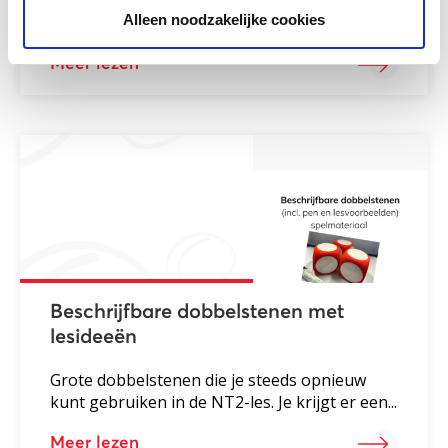
Met dit beeldverhaal leg je jongeren en hun
Alleen noodzakelijke cookies
ouders uit wat depressie is. Ook vertellen...
Meer lezen
Beschrijfbare dobbelstenen met
lesideeën
Grote dobbelstenen die je steeds opnieuw
kunt gebruiken in de NT2-les. Je krijgt er een...
Meer lezen