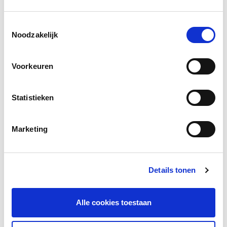
Social media
Toestemmingsselectie
Noodzakelijk
Deel deze pagina
Voorkeuren
Facebook
LinkedIn
Statistieken
Marketing
Andere bezoekers bekeken ook
Gerelateerd lesmateriaal
Details tonen
Alle cookies toestaan