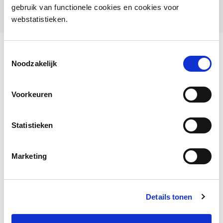
gebruik van functionele cookies en cookies voor
webstatistieken.
Vragenlijst
Toestemmingsselectie
Noodzakelijk
beroepsstandaard
Voorkeuren
Statistieken
Deel deze pagina
Marketing
Facebook
LinkedIn
Details tonen