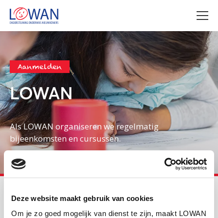
Aanmelden
LOWAN
Als LOWAN organiseren we regelmatig
bijeenkomsten en cursussen.
LOWAN
Primair onderwijs
Deze website maakt gebruik van cookies
De vragenlijst beroepsstandaard
Om je zo goed mogelijk van dienst te zijn, maakt LOWAN