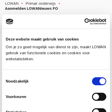
LOWAN
Primair onderwijs
Aanmelden LOWANieuws PO
Deze website maakt gebruik van cookies
Blijf up to date
Meld je aan voor
Om je zo goed mogelijk van dienst te zijn, maakt LOWAN
gebruik van functionele cookies en cookies voor
LOWANieuws PO
webstatistieken.
Toestemmingsselectie
Voornaam
Noodzakelijk
Voorkeuren
Achternaam