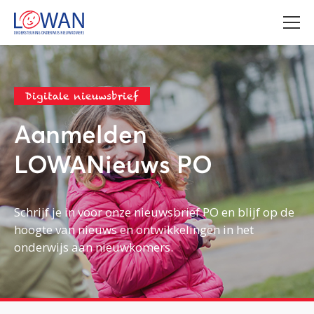
Digitale nieuwsbrief
Aanmelden
LOWANieuws PO
Schrijf je in voor onze nieuwsbrief PO en blijf op de
hoogte van nieuws en ontwikkelingen in het
onderwijs aan nieuwkomers.