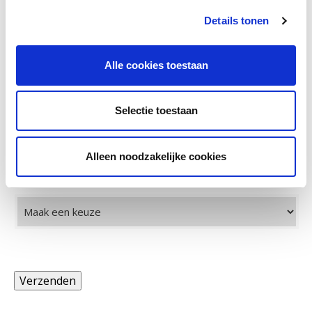
Details tonen
Telefoon
Alle cookies toestaan
Selectie toestaan
Digitale nieuwsbrief
Alleen noodzakelijke cookies
Ben je nog niet geabonneerd op onze digitale
nieuwsbrief LOWANieuws? Meld je dan aan.
Verzenden