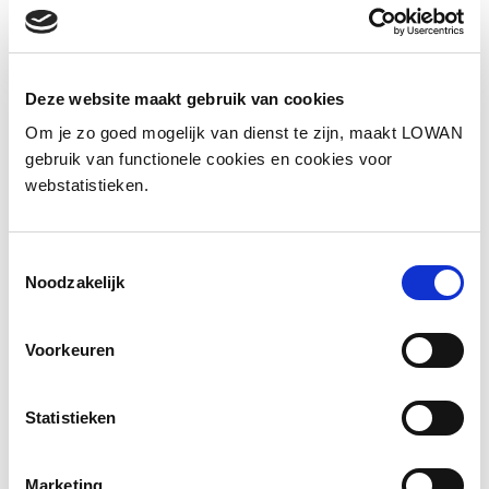
Informatie
Deze website maakt gebruik van cookies
Om je zo goed mogelijk van dienst te zijn, maakt LOWAN
Auteur(s):
Save the Children en War Child in
gebruik van functionele cookies en cookies voor
samenwerking met de CED-Groep
webstatistieken.
Jaar van uitgave:
2026
Toestemmingsselectie
Noodzakelijk
Bekijk de brochure
Voorkeuren
Meer informatie
Statistieken
Social media
Marketing