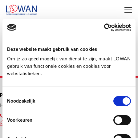
Deel deze pagina
Facebook
LinkedIn
Deze website maakt gebruik van cookies
Om je zo goed mogelijk van dienst te zijn, maakt LOWAN
gebruik van functionele cookies en cookies voor
webstatistieken.
Primair onderwijs
Toestemmingsselectie
Noodzakelijk
Helpdesk LOWAN-PO
030 232 48 48
Voorkeuren
helpdesk@lowanpo.nl