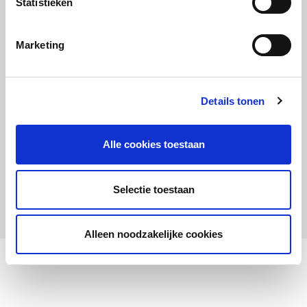
Statistieken
Maandelijks up to date
Aanmelden nieuwsbrief LOWAN-PO
Marketing
Schrijf je in voor LOWANieuws
Details tonen
Alle cookies toestaan
Privacyverklaring
Cookies
Disclaimer
Selectie toestaan
© 2026 LOWAN. Realisatie door
2manydots
Alleen noodzakelijke cookies