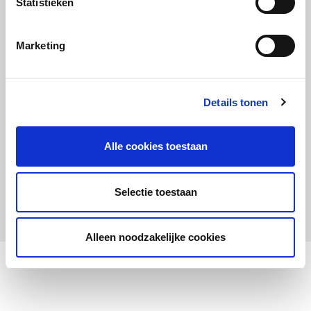
Statistieken
Maandelijks up to date
Aanmelden nieuwsbrief LOWAN-PO
Marketing
Schrijf je in voor LOWANieuws
Details tonen
Alle cookies toestaan
Privacyverklaring
Cookies
Disclaimer
Selectie toestaan
© 2026 LOWAN. Realisatie door
2manydots
Alleen noodzakelijke cookies