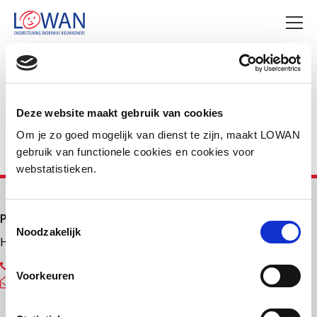
Deel deze pagina
Facebook
LinkedIn
Deze website maakt gebruik van cookies
Om je zo goed mogelijk van dienst te zijn, maakt LOWAN
gebruik van functionele cookies en cookies voor
webstatistieken.
Primair onderwijs
Toestemmingsselectie
Noodzakelijk
Helpdesk LOWAN-PO
030 232 48 48
Voorkeuren
helpdesk@lowanpo.nl