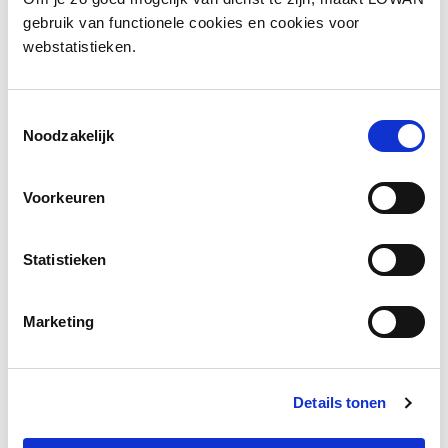
gebruik van functionele cookies en cookies voor
Download
webstatistieken.
Bekijk
Toestemmingsselectie
Noodzakelijk
Social media
Voorkeuren
Deel deze pagina
Statistieken
Facebook
LinkedIn
Marketing
Details tonen
Andere bezoekers bekeken ook
Gerelateerd lesmateriaal