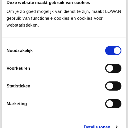
Deze website maakt gebruik van cookies
Spreker:
Maaike Eijkman en Marlies
Om je zo goed mogelijk van dienst te zijn, maakt LOWAN
Classens
gebruik van functionele cookies en cookies voor
webstatistieken.
Jaar van uitgave:
2023
Toestemmingsselectie
Bekijk de presentatie
Noodzakelijk
Voorkeuren
Statistieken
Marketing
Details tonen