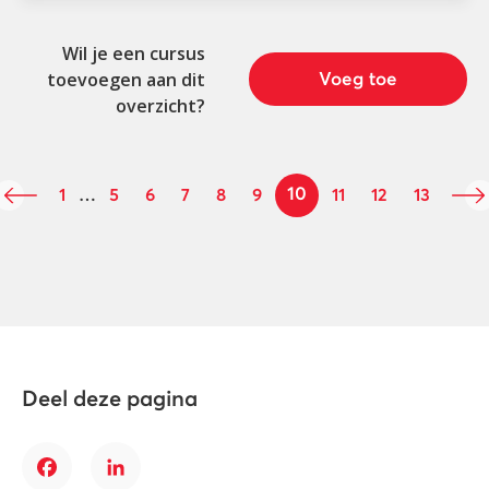
Wil je een cursus
toevoegen aan dit
Voeg toe
overzicht?
10
1
…
5
6
7
8
9
11
12
13
Deel deze pagina
Facebook
LinkedIn