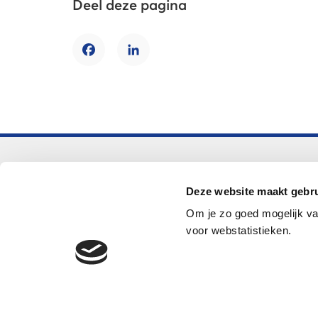
Deel deze pagina
Facebook
LinkedIn
Voortgezet onderwijs
Deze website maakt gebru
Helpdesk LOWAN-vo
Om je zo goed mogelijk va
helpdeskvo@lowan.nl
voor webstatistieken.