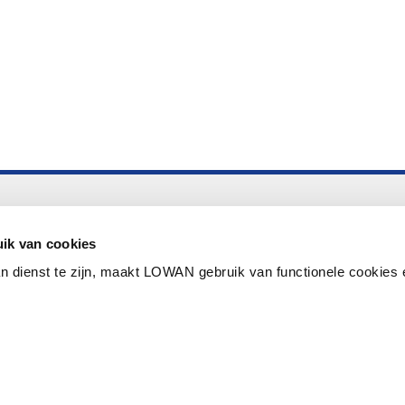
Altijd up to date
Aanmelden nieuwsbrief LOWAN
ik van cookies
n dienst te zijn, maakt LOWAN gebruik van functionele cookies 
Schrijf je in voor LOWANieuws