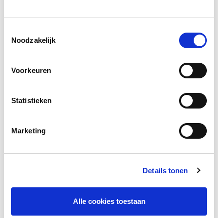
Social media
Toestemmingsselectie
Deel deze pagina
Noodzakelijk
Voorkeuren
Facebook
LinkedIn
Statistieken
Marketing
Andere bezoekers bekeken ook
Gerelateerd lesmateriaal
Details tonen
Alle cookies toestaan