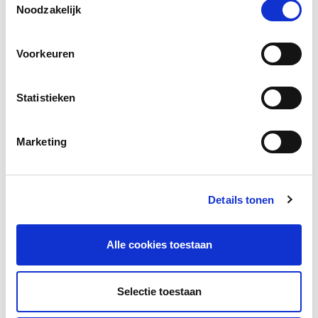
Social media
Noodzakelijk
Deel deze pagina
Voorkeuren
Facebook
LinkedIn
Statistieken
Marketing
Andere bezoekers bekeken ook
Gerelateerd lesmateriaal
Details tonen
Alle cookies toestaan
Selectie toestaan