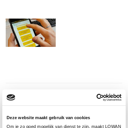
Informatie
Auteur(s):
Taalkundigen
Deze website maakt gebruik van cookies
Uitgever:
Universiteit Utrecht
Om je zo goed mogelijk van dienst te zijn, maakt LOWAN