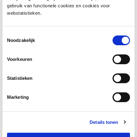
gebruik van functionele cookies en cookies voor
Jaar van uitgave:
2020
webstatistieken.
Informatie over de app
Toestemmingsselectie
Noodzakelijk
Social media
Voorkeuren
Deel deze pagina
Statistieken
Facebook
LinkedIn
Marketing
Details tonen
Andere bezoekers bekeken ook
Gerelateerd lesmateriaal