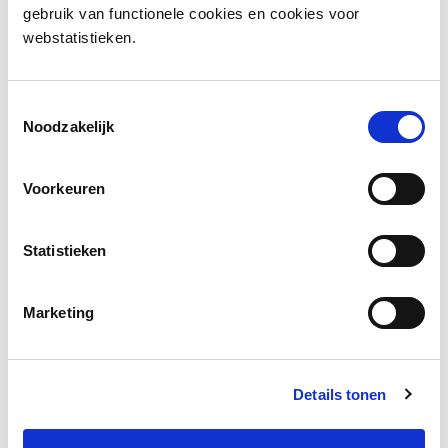
gebruik van functionele cookies en cookies voor
webstatistieken.
Inkijkexemplaar
Toestemmingsselectie
Noodzakelijk
Naar het lesmateriaal
Voorkeuren
Social media
Deel deze pagina
Statistieken
Marketing
Facebook
LinkedIn
Details tonen
Andere bezoekers bekeken ook