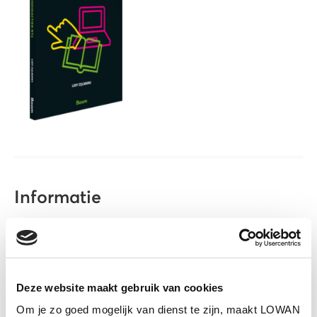
Informatie
Auteur(s):
Lidy Zijlmans
Uitgever:
Boom Uitgevers
Jaar van uitgave:
2013
Deze website maakt gebruik van cookies
Om je zo goed mogelijk van dienst te zijn, maakt LOWAN
ISBN:
9789461058614