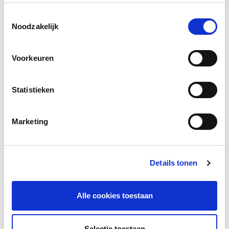
Toestemmingsselectie
Social media
Noodzakelijk
Deel deze pagina
Voorkeuren
Facebook
LinkedIn
Statistieken
Marketing
Andere bezoekers bekeken ook
Gerelateerd lesmateriaal
Details tonen
Alle cookies toestaan
Selectie toestaan