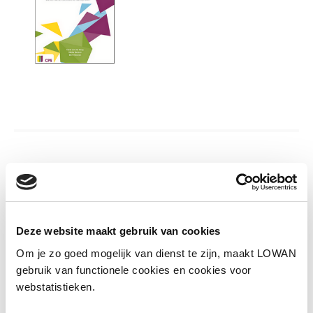
Informatie
Auteur(s):
Carel van der Burg, Meike Berben
en Bert Moonen
Deze website maakt gebruik van cookies
Uitgever:
CPS uitgeverij
Om je zo goed mogelijk van dienst te zijn, maakt LOWAN
gebruik van functionele cookies en cookies voor
Jaar van uitgave:
2017
webstatistieken.
ISBN:
9789065080202