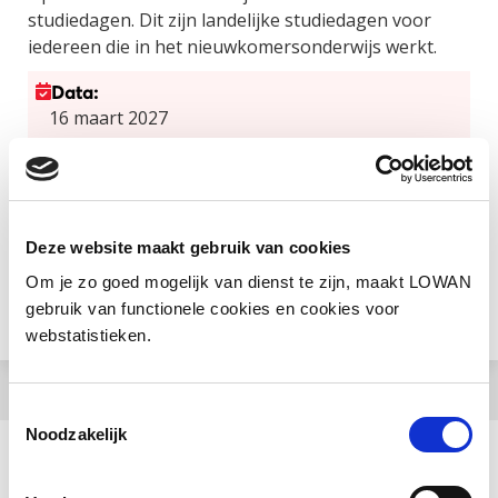
studiedagen. Dit zijn landelijke studiedagen voor
iedereen die in het nieuwkomersonderwijs werkt.
Data:
16 maart 2027
09:00 - 16:15 uur
NBC, Nieuwegein
17 maart 2027
Deze website maakt gebruik van cookies
09:00 - 16:15 uur
Om je zo goed mogelijk van dienst te zijn, maakt LOWAN
NBC, Nieuwegein
gebruik van functionele cookies en cookies voor
webstatistieken.
Toestemmingsselectie
Noodzakelijk
Aanbieder