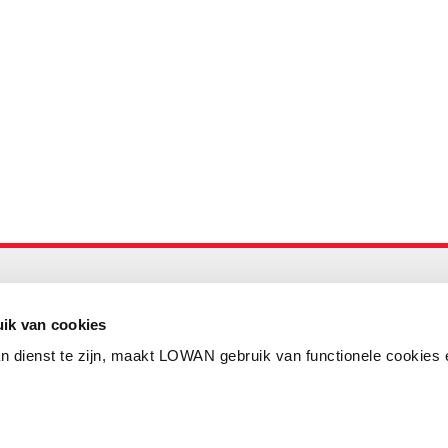
Maandelijks up to date
Aanmelden nieuwsbrief LOWAN
ik van cookies
n dienst te zijn, maakt LOWAN gebruik van functionele cookies 
Schrijf je in voor LOWANieuws