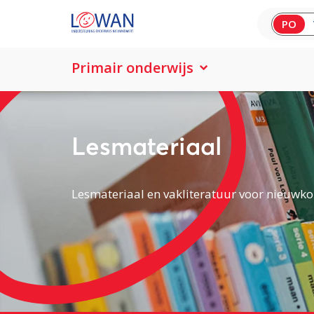
PO
Primair onderwijs
Lesmateriaal
Lesmateriaal en vakliteratuur voor nieuwko