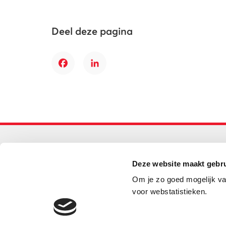
Deel deze pagina
Facebook
LinkedIn
Primair onderwijs
Deze website maakt gebru
Helpdesk LOWAN-PO
Om je zo goed mogelijk va
030 232 48 48
voor webstatistieken.
helpdesk@lowanpo.nl