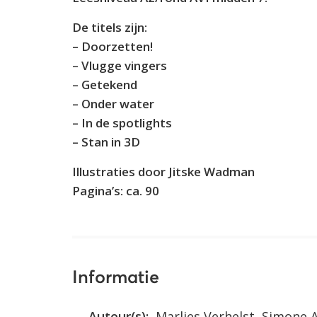
De titels zijn:
– Doorzetten!
– Vlugge vingers
– Getekend
– Onder water
– In de spotlights
– Stan in 3D
Illustraties door Jitske Wadman
Pagina’s: ca. 90
Informatie
Auteur(s):
Marlies Verhelst, Simone A