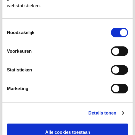
webstatistieken.
Download
Toestemmingsselectie
Noodzakelijk
Social media
Deel deze pagina
Voorkeuren
Facebook
LinkedIn
Statistieken
Marketing
Andere bezoekers bekeken ook
Details tonen
Gerelateerd lesmateriaal
Alle cookies toestaan