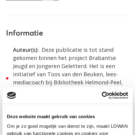
Informatie
Auteur(s):
Deze publicatie is tot stand
gekomen binnen het project Brabantse
Jeugd en Jongeren Geletterd. Het is een
initiatief van Toos van den Beuken, lees-
mediacoach bij Bibliotheek Helmond-Peel,
Anne van Buul, docent-onderzoeker en
taalspecialist bij Hogeschool de Kempel, en
Cubiss Brabant.
Deze website maakt gebruik van cookies
Uitgever:
Cubiss
Om je zo goed mogelijk van dienst te zijn, maakt LOWAN
Jaar van uitgave:
2023
gebruik van functionele cookies en cookies voor