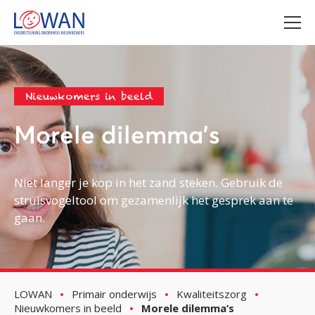
Nieuwkomers in beeld
Morele dilemma's
Niet langer je kop in het zand steken. Gebruik de
struisvogeltool om gezamenlijk het gesprek aan te
gaan.
LOWAN
Primair onderwijs
Kwaliteitszorg
Nieuwkomers in beeld
Morele dilemma’s