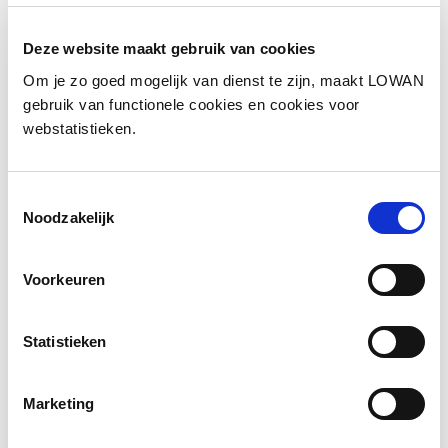
Deze website maakt gebruik van cookies
Voorbeeld ingevulde werkbladen
Om je zo goed mogelijk van dienst te zijn, maakt LOWAN
gebruik van functionele cookies en cookies voor
Dilemma kaartjes
webstatistieken.
Voorbeeld ingevulde dilemma kaartjes
Toestemmingsselectie
Noodzakelijk
Voorkeuren
Links
Statistieken
Onderwijsconferentie "Met
Marketing
alle respect"