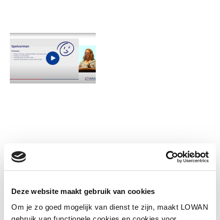
Informatie
Deze website maakt gebruik van cookies
Spreker:
Joanne Vuijk
Om je zo goed mogelijk van dienst te zijn, maakt LOWAN
Jaar van uitgave:
2024
gebruik van functionele cookies en cookies voor