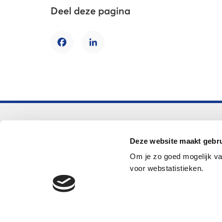
Deel deze pagina
Facebook
LinkedIn
Voortgezet onderwijs
Deze website maakt gebru
Helpdesk LOWAN-vo
Om je zo goed mogelijk va
helpdeskvo@lowan.nl
voor webstatistieken.