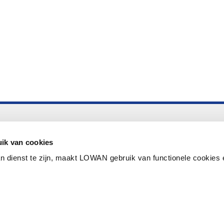
Altijd up to date
Aanmelden nieuwsbrief LOWAN
ik van cookies
n dienst te zijn, maakt LOWAN gebruik van functionele cookies 
Schrijf je in voor LOWANieuws