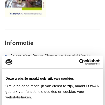
Informatie
Auteur(s):
Petra Simon en Arnold Vente
Uitgever:
Eenvoudig Communiceren
Jaar van uitgave:
2011
Deze website maakt gebruik van cookies
ISBN:
9789086961252
Om je zo goed mogelijk van dienst te zijn, maakt LOWAN
gebruik van functionele cookies en cookies voor
webstatistieken.
Naar het lesmateriaal