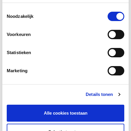
Toestemmingsselectie
Social media
Noodzakelijk
Deel deze pagina
Voorkeuren
Facebook
LinkedIn
Statistieken
Marketing
Andere bezoekers bekeken ook
Gerelateerd lesmateriaal
Details tonen
Alle cookies toestaan