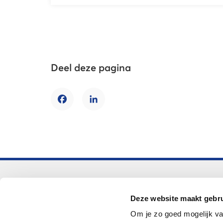
Deel deze pagina
Facebook
LinkedIn
Voortgezet onderwijs
Deze website maakt gebru
Helpdesk LOWAN-vo
Om je zo goed mogelijk va
helpdeskvo@lowan.nl