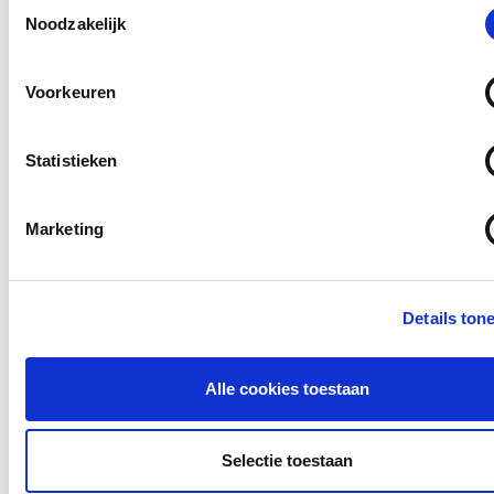
Toestemmingsselectie
Andere bezoekers bekeken ook
Noodzakelijk
Gerelateerd lesmateriaal
Voorkeuren
Statistieken
Marketing
Jas aan en gaan!
Details ton
Een frisse neus halen en tegelijkertijd
Nederlands oefenen – het taalaanbod buiten
Alle cookies toestaan
de les is...
Meer lezen
Selectie toestaan