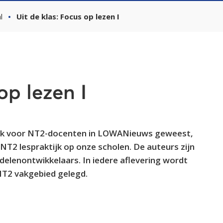
l
Uit de klas: Focus op lezen I
op lezen I
briek voor NT2-docenten in LOWANieuws geweest,
NT2 lespraktijk op onze scholen. De auteurs zijn
elenontwikkelaars. In iedere aflevering wordt
NT2 vakgebied gelegd.