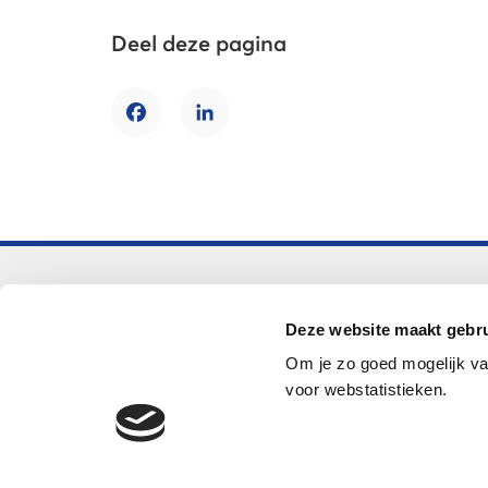
Deel deze pagina
Facebook
LinkedIn
Voortgezet onderwijs
Deze website maakt gebru
Helpdesk LOWAN-vo
Om je zo goed mogelijk va
helpdeskvo@lowan.nl
voor webstatistieken.