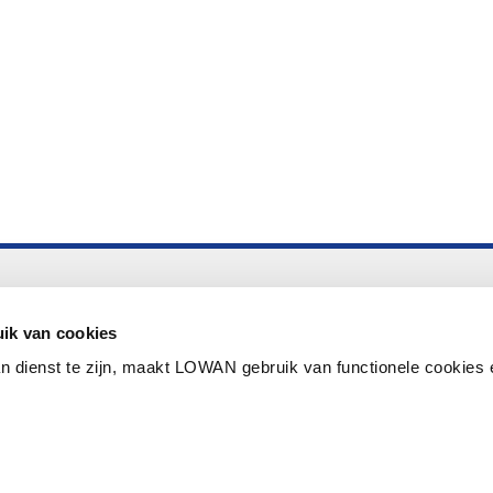
Altijd up to date
Aanmelden nieuwsbrief LOWAN
ik van cookies
n dienst te zijn, maakt LOWAN gebruik van functionele cookies 
Schrijf je in voor LOWANieuws