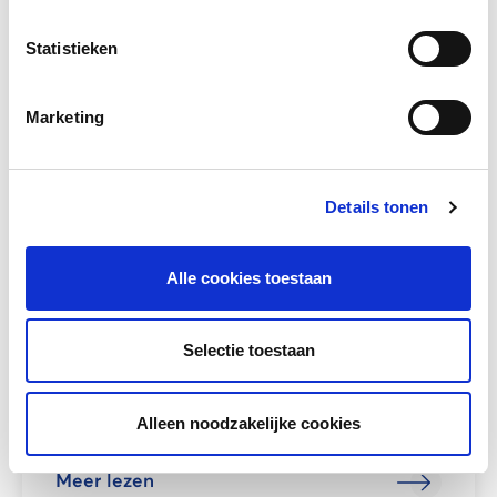
Statistieken
Andere bezoekers bekeken ook
Gerelateerd lesmateriaal
Marketing
Details tonen
Alle cookies toestaan
TaalCompleet
Selectie toestaan
De cursist leert Nederlands tot taalniveau A1
met dit eerste boek uit de reeks
Alleen noodzakelijke cookies
TaalCompleet....
Meer lezen