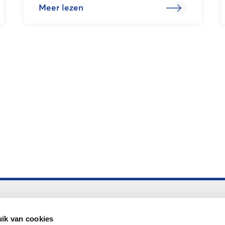
Meer lezen
Altijd up to date
Aanmelden nieuwsbrief LOWAN
ik van cookies