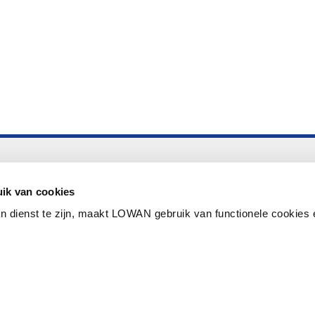
Altijd up to date
Aanmelden nieuwsbrief LOWAN
ik van cookies
n dienst te zijn, maakt LOWAN gebruik van functionele cookies 
Schrijf je in voor LOWANieuws