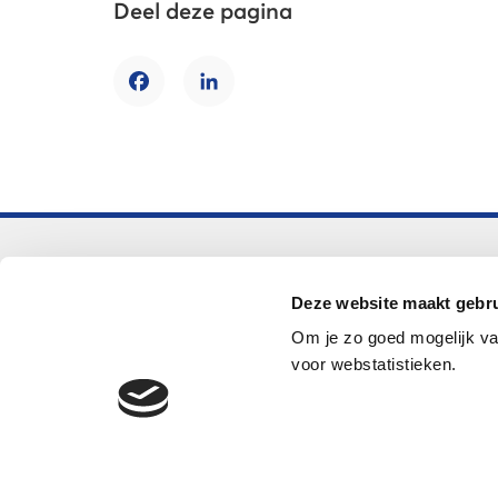
Deel deze pagina
Facebook
LinkedIn
Voortgezet onderwijs
Deze website maakt gebru
Helpdesk LOWAN-vo
Om je zo goed mogelijk va
helpdeskvo@lowan.nl
voor webstatistieken.