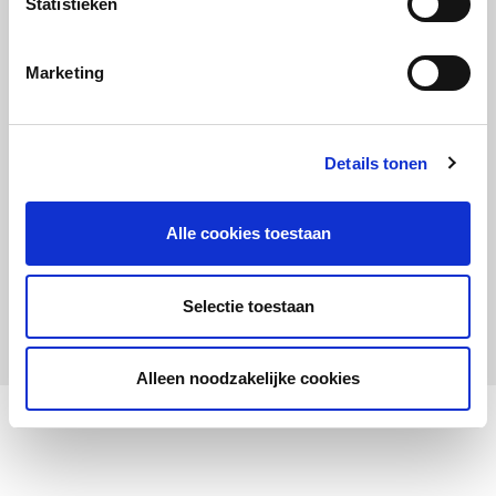
Statistieken
Maandelijks up to date
Aanmelden nieuwsbrief LOWAN-PO
Marketing
Schrijf je in voor LOWANieuws
Details tonen
Alle cookies toestaan
Privacyverklaring
Cookies
Disclaimer
Selectie toestaan
© 2026 LOWAN. Realisatie door
2manydots
Alleen noodzakelijke cookies