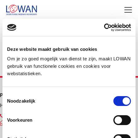
Deel deze pagina
Facebook
LinkedIn
Deze website maakt gebruik van cookies
Om je zo goed mogelijk van dienst te zijn, maakt LOWAN
gebruik van functionele cookies en cookies voor
webstatistieken.
Primair onderwijs
Toestemmingsselectie
Noodzakelijk
Helpdesk LOWAN-PO
030 232 48 48
Voorkeuren
helpdesk@lowanpo.nl