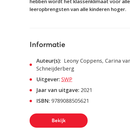
hebben wordt het klassenklimaat voor alle k
leeropbrengsten van alle kinderen hoger.
Informatie
Auteur(s):
Leony Coppens, Carina va
Schneijderberg
Uitgever:
SWP
Jaar van uitgave:
2021
ISBN:
9789088505621
Bekijk