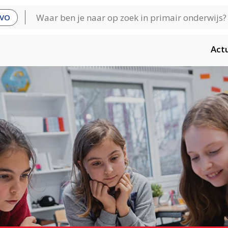
VO
Act