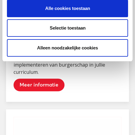
Post-hbo / master,
Marnix
Burgerschap
Onderwijscentrum
Alle cookies toestaan
Coördinator
burgerschapsonderwijs
Selectie toestaan
Als Coördinator burgerschapsonderwijs ben je
een vraagbaak en stimulator voor het team op
Alleen noodzakelijke cookies
het gebied van burgerschap en zorg je samen
met het team voor het bestendigen en
implementeren van burgerschap in jullie
curriculum.
Meer informatie