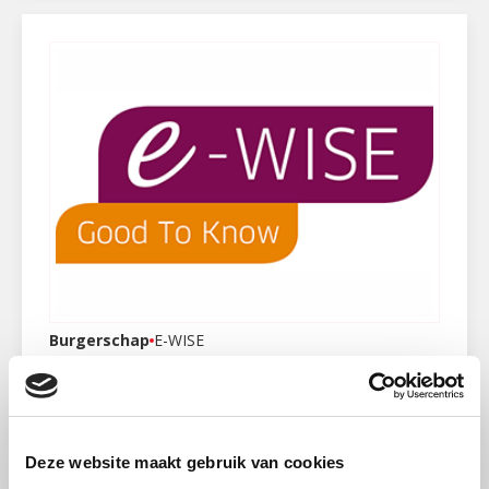
Burgerschap
E-WISE
Burgerschapsonderwijs:
spanningen en dilemma’s
Deze cursus biedt handvatten om de complexe
Deze website maakt gebruik van cookies
opdracht van burgerschapsonderwijs vorm te