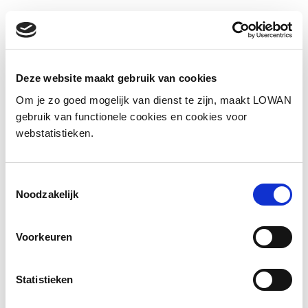
Deze website maakt gebruik van cookies
Om je zo goed mogelijk van dienst te zijn, maakt LOWAN
gebruik van functionele cookies en cookies voor
webstatistieken.
Een goed handschrift lijkt misschien minder
Toestemmingsselectie
Noodzakelijk
belangrijk in een tijd van laptops en tablets, maar
niets is minder waar. Experts Marjon van Sambeek
en Hans Stroes zien dat handschriftonderwijs de
Voorkeuren
afgelopen jaren onder druk is komen te staan, met
duidelijke gevolgen: leerlingen raken sneller
Statistieken
overbelast, presteren lager en lopen het risico
onderschat te worden.