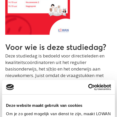
Voor wie is deze studiedag?
Deze studiedag is bedoeld voor directieleden en
kwaliteitscoördinatoren uit het regulier
basisonderwijs, het s(b)o en het onderwijs aan
nieuwkomers. Juist omdat de vraagstukken met
betrekking tot nieuwkomers ons allemaal raken,
geloven wij in de kracht van ontmoeting en
kennisdeling over de grenzen van
onderwijssectoren heen.
Deze website maakt gebruik van cookies
Verwacht een dag vol inspiratie, praktische
Om je zo goed mogelijk van dienst te zijn, maakt LOWAN