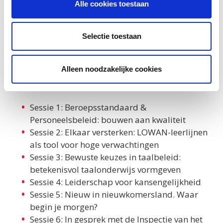
Alle cookies toestaan
specifieke onderwerpen die relevant zijn voor de
onderwijspraktijk. Bij de inschrijving kiest iedere
deelnemer twee keuzesessies. Hieronder vind je een
Selectie toestaan
overzicht van de sessies. In september volgt meer
informatie over de inhoud en opzet van elke
keuzesessie.
Alleen noodzakelijke cookies
Ronde 1
Sessie 1: Beroepsstandaard &
Personeelsbeleid: bouwen aan kwaliteit
Sessie 2: Elkaar versterken: LOWAN-leerlijnen
als tool voor hoge verwachtingen
Sessie 3: Bewuste keuzes in taalbeleid:
betekenisvol taalonderwijs vormgeven
Sessie 4: Leiderschap voor kansengelijkheid
Sessie 5: Nieuw in nieuwkomersland. Waar
begin je morgen?
Sessie 6: In gesprek met de Inspectie van het